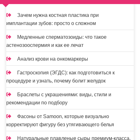
ц
и
Зачем нужна костная пластика при
имплантации зубов: просто о сложном
я
з
Медленные сперматозоиды: что такое
астенозооспермия и как ее лечат
а
п
Анализ крови на онкомаркеры
и
Гастроскопия (ЭГДС): как подготовиться к
процедуре и узнать, почему болит желудок
с
е
Браслеты с украшениями: виды, стили и
рекомендации по подбору
й
Фасоны от Samoon, которые визуально
корректируют фигуру без утягивающего белья
Натуральные плавленые сыры премиум-класса,