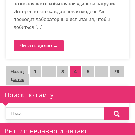
позвоночник от избыточной ударной нагрузки.
Интересно, что каждая новая модель Air
проходит лабораторные испытания, чтобы
добиться […]
Читать далее →
П
Назад
1
…
3
4
5
…
28
Далее
а
г
Поиск по сайту
и
н
а
Вышло недавно и читают