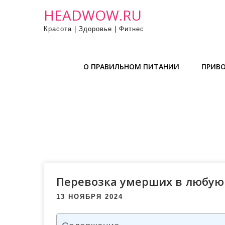
П
HEADWOW.RU
р
Красота | Здоровье | Фитнес
о
м
о
О ПРАВИЛЬНОМ ПИТАНИИ
ПРИВО
т
а
т
ь
к
с
о
д
е
Перевозка умерших в любую
р
13 НОЯБРЯ 2024
ж
и