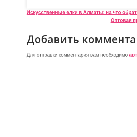
Н
Искусственные елки в Алматы: на что обра
Оптовая п
а
в
Добавить коммент
и
г
Для отправки комментария вам необходимо
ав
а
ц
и
я
п
о