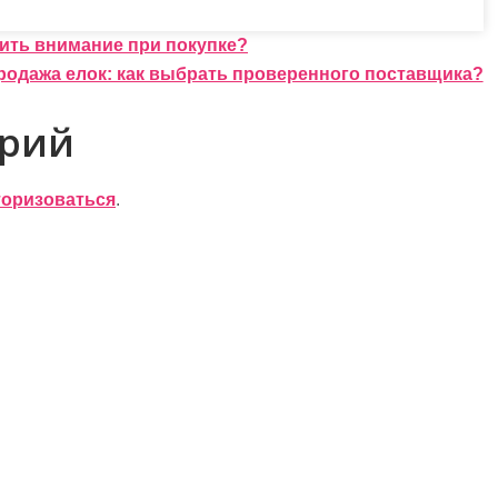
тить внимание при покупке?
родажа елок: как выбрать проверенного поставщика?
арий
торизоваться
.