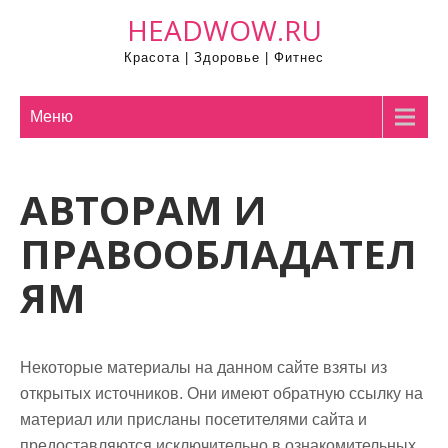
П
HEADWOW.RU
р
Красота | Здоровье | Фитнес
о
м
о
Меню
т
а
АВТОРАМ И
т
ь
ПРАВООБЛАДАТЕЛ
к
с
ЯМ
о
д
е
Некоторые материалы на данном сайте взяты из
р
открытых источников. Они имеют обратную ссылку на
ж
материал или присланы посетителями сайта и
и
предоставляются исключительно в ознакомительных