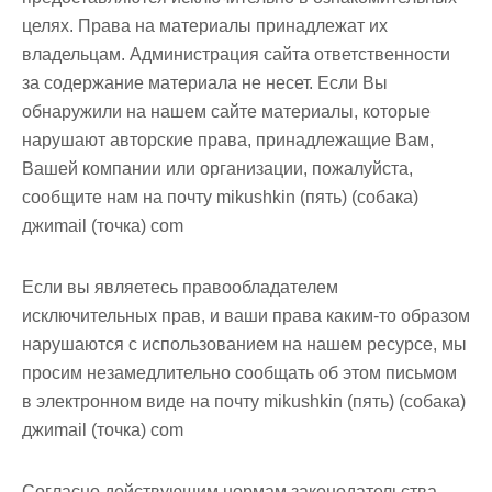
м
целях. Права на материалы принадлежат их
о
владельцам. Администрация сайта ответственности
м
за содержание материала не несет. Если Вы
у
обнаружили на нашем сайте материалы, которые
нарушают авторские права, принадлежащие Вам,
Вашей компании или организации, пожалуйста,
сообщите нам
на почту mikushkin (пять) (собака)
джиmail (точка) com
Если вы являетесь правообладателем
исключительных прав, и ваши права каким-то образом
нарушаются с использованием на нашем ресурсе, мы
просим незамедлительно сообщать об этом письмом
в электронном виде
на почту mikushkin (пять) (собака)
джиmail (точка) com
Согласно действующим нормам законодательства