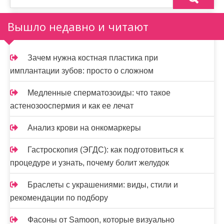
н
Вышло недавно и читают
а
ц
Зачем нужна костная пластика при
и
имплантации зубов: просто о сложном
я
Медленные сперматозоиды: что такое
з
астенозооспермия и как ее лечат
а
Анализ крови на онкомаркеры
п
Гастроскопия (ЭГДС): как подготовиться к
и
процедуре и узнать, почему болит желудок
с
Браслеты с украшениями: виды, стили и
е
рекомендации по подбору
й
Фасоны от Samoon, которые визуально