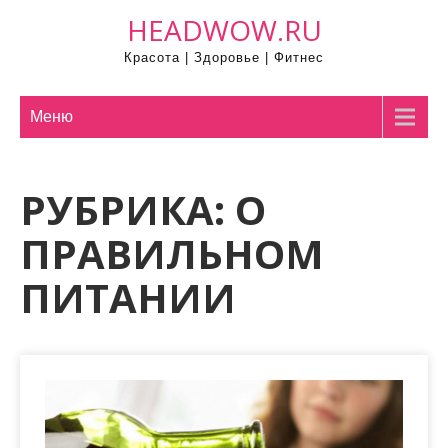
П
HEADWOW.RU
р
Красота | Здоровье | Фитнес
о
м
о
Меню
т
а
РУБРИКА:
О
т
ь
ПРАВИЛЬНОМ
к
с
ПИТАНИИ
о
д
е
р
ж
и