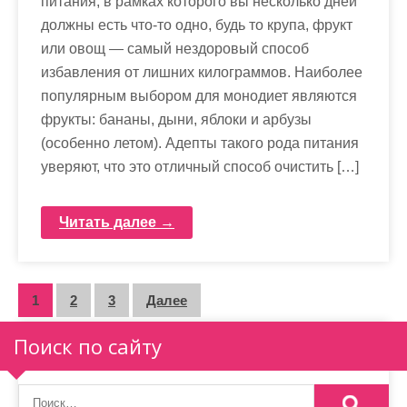
питания, в рамках которого вы несколько дней
должны есть что-то одно, будь то крупа, фрукт
или овощ — самый нездоровый способ
избавления от лишних килограммов. Наиболее
популярным выбором для монодиет являются
фрукты: бананы, дыни, яблоки и арбузы
(особенно летом). Адепты такого рода питания
уверяют, что это отличный способ очистить […]
Читать далее →
П
1
2
3
Далее
а
Поиск по сайту
г
и