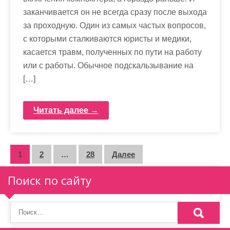
заканчивается он не всегда сразу после выхода
за проходную. Один из самых частых вопросов,
с которыми сталкиваются юристы и медики,
касается травм, полученных по пути на работу
или с работы. Обычное подскальзывание на
[…]
Читать далее →
П
1
2
…
28
Далее
а
Поиск по сайту
г
и