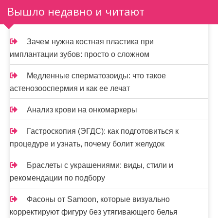
н
Вышло недавно и читают
а
ц
Зачем нужна костная пластика при
и
имплантации зубов: просто о сложном
я
Медленные сперматозоиды: что такое
з
астенозооспермия и как ее лечат
а
Анализ крови на онкомаркеры
п
Гастроскопия (ЭГДС): как подготовиться к
и
процедуре и узнать, почему болит желудок
с
Браслеты с украшениями: виды, стили и
е
рекомендации по подбору
й
Фасоны от Samoon, которые визуально
корректируют фигуру без утягивающего белья