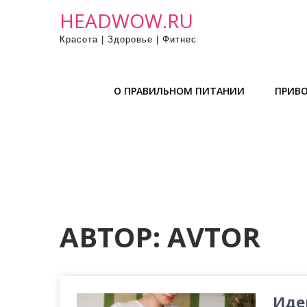
П
HEADWOW.RU
р
Красота | Здоровье | Фитнес
о
м
о
О ПРАВИЛЬНОМ ПИТАНИИ
ПРИВО
т
а
т
ь
к
с
о
д
АВТОР:
AVTOR
е
р
ж
и
Иде