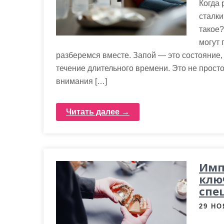
Когда 
сталки
такое?
могут 
разберемся вместе. Запой — это состояние, 
течение длительного времени. Это не просто
внимания […]
Читать далее →
Имп
клю
спе
29 НО