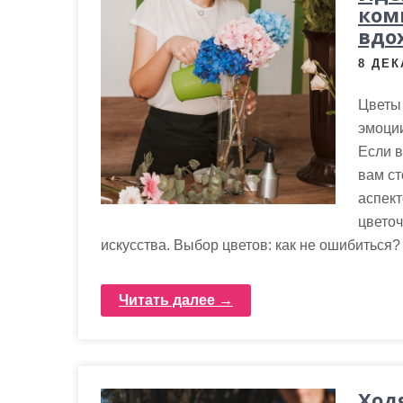
м
ком
о
вдо
м
8 ДЕК
у
Цветы 
эмоции
Если в
вам ст
аспект
цвето
искусства. Выбор цветов: как не ошибиться? 
Читать далее →
Ход