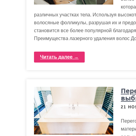
котора
различных участках тела. Используя высоко
волосяные фолликулы, разрушая их и предо
становится все более популярной благодаря
Преимущества лазерного удаления волос До
Читать далее →
Пер
выб
21 НО
Перего
матер