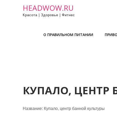
П
HEADWOW.RU
р
Красота | Здоровье | Фитнес
о
м
о
О ПРАВИЛЬНОМ ПИТАНИИ
ПРИВО
т
а
т
ь
к
с
о
д
КУПАЛО, ЦЕНТР
е
р
ж
Название:
Купало, центр банной культуры
и