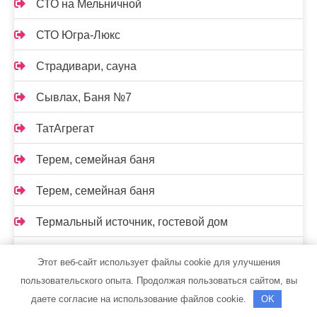
СТО на Мельничной
СТО Югра-Люкс
Страдивари, сауна
Сывлах, Баня №7
ТатАгрегат
Терем, семейная баня
Терем, семейная баня
Термальный источник, гостевой дом
ТЕХИНКОМ официальный дилер LADA
Этот веб-сайт использует файлы cookie для улучшения
пользовательского опыта. Продолжая пользоваться сайтом, вы
Технарь-диагностика, грузовая автомойка
даете согласие на использование файлов cookie.
OK
Технопарк, автотехцентр для корейских,