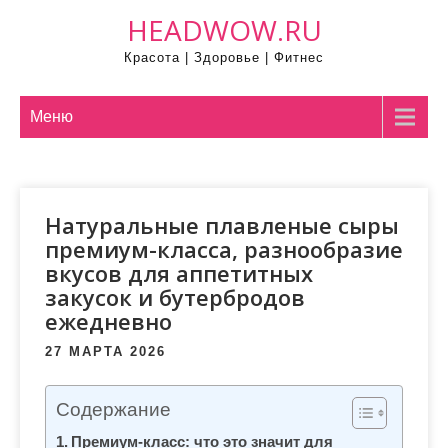
П
HEADWOW.RU
р
Красота | Здоровье | Фитнес
о
м
о
Меню
т
а
т
Натуральные плавленые сыры
ь
премиум-класса, разнообразие
к
вкусов для аппетитных
с
закусок и бутербродов
о
ежедневно
д
е
27 МАРТА 2026
р
ж
Содержание
и
Премиум-класс: что это значит для