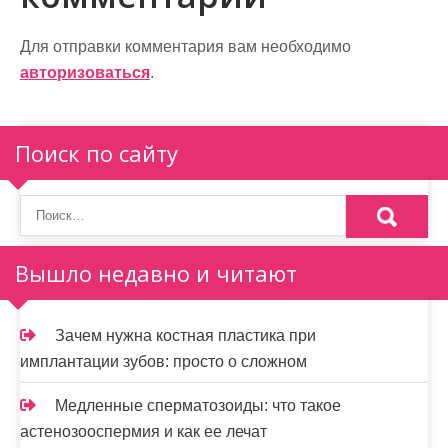
а
ц
Для отправки комментария вам необходимо
и
авторизоваться
.
я
п
Поиск по сайту
о
з
а
Вышло недавно и читают
п
и
Зачем нужна костная пластика при
имплантации зубов: просто о сложном
с
я
Медленные сперматозоиды: что такое
астенозооспермия и как ее лечат