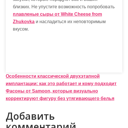
близких. Не упустите возможность попробовать
плавленые сыры от White Cheese from
Zhukovka
и насладиться их неповторимым
вкусом.
Н
Особенности классической двухэтапной
имплантации: как это работает и кому подходит
а
Фасоны от Samoon, которые визуально
в
корректируют фигуру без утягивающего белья
и
Добавить
г
комментарий