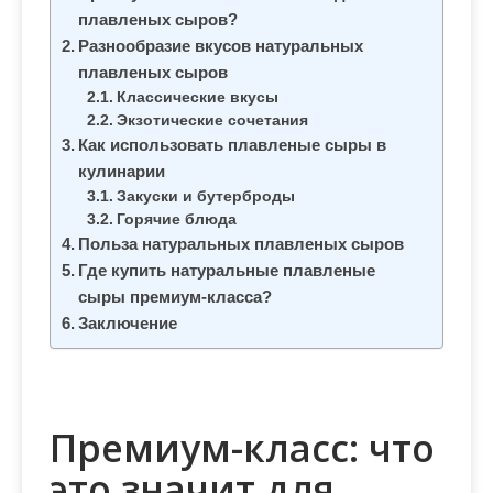
м
плавленых сыров?
о
Разнообразие вкусов натуральных
м
плавленых сыров
у
Классические вкусы
Экзотические сочетания
Как использовать плавленые сыры в
кулинарии
Закуски и бутерброды
Горячие блюда
Польза натуральных плавленых сыров
Где купить натуральные плавленые
сыры премиум-класса?
Заключение
Премиум-класс: что
это значит для