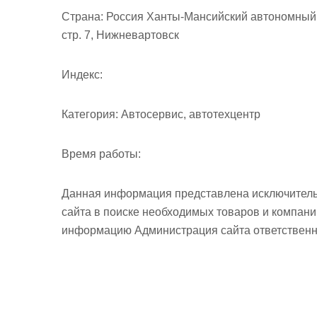
м
Страна:
Россия Ханты-Мансийский автономный о
о
стр. 7, Нижневартовск
м
у
Индекс:
Категория:
Автосервис, автотехцентр
Время работы:
Данная информация представлена исключитель
сайта в поиске необходимых товаров и компан
информацию Администрация сайта ответственно