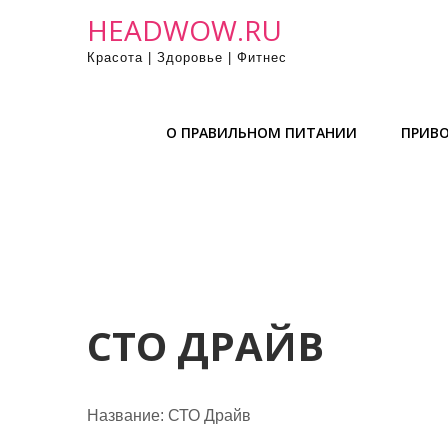
П
HEADWOW.RU
р
Красота | Здоровье | Фитнес
о
м
о
О ПРАВИЛЬНОМ ПИТАНИИ
ПРИВО
т
а
т
ь
к
с
о
д
СТО ДРАЙВ
е
р
ж
Название:
СТО Драйв
и