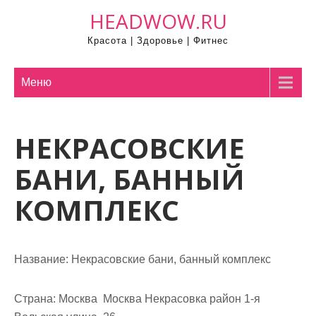
П
HEADWOW.RU
р
Красота | Здоровье | Фитнес
о
м
о
Меню
т
а
НЕКРАСОВСКИЕ
т
ь
БАНИ, БАННЫЙ
к
с
КОМПЛЕКС
о
д
е
Название:
Некрасовские бани, банный комплекс
р
ж
Страна:
Москва Москва Некрасовка район 1-я
и