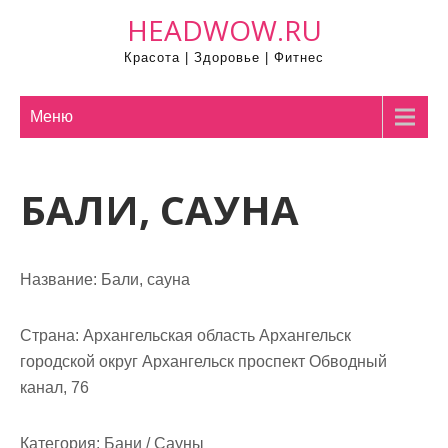
П
HEADWOW.RU
р
Красота | Здоровье | Фитнес
о
м
о
Меню
т
а
БАЛИ, САУНА
т
ь
к
с
Название:
Бали, сауна
о
д
Страна:
Архангельская область Архангельск
е
городской округ Архангельск проспект Обводный
р
канал, 76
ж
и
Категория:
Бани / Сауны