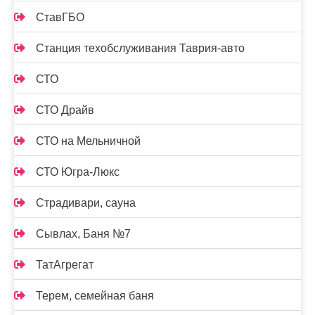
СтавГБО
Станция техобслуживания Таврия-авто
СТО
СТО Драйв
СТО на Мельничной
СТО Югра-Люкс
Страдивари, сауна
Сывлах, Баня №7
ТатАгрегат
Терем, семейная баня