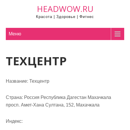
П
HEADWOW.RU
р
Красота | Здоровье | Фитнес
о
м
о
Меню
т
а
ТЕХЦЕНТР
т
ь
к
с
Название:
Техцентр
о
д
Страна:
Россия Республика Дагестан Махачкала
е
просп. Амет-Хана Султана, 152, Махачкала
р
ж
Индекс:
и