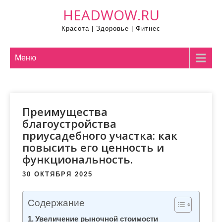
П
HEADWOW.RU
р
Красота | Здоровье | Фитнес
о
м
о
Меню
т
а
т
Преимущества
ь
благоустройства
к
приусадебного участка: как
с
повысить его ценность и
о
функциональность.
д
е
30 ОКТЯБРЯ 2025
р
ж
Содержание
и
Увеличение рыночной стоимости