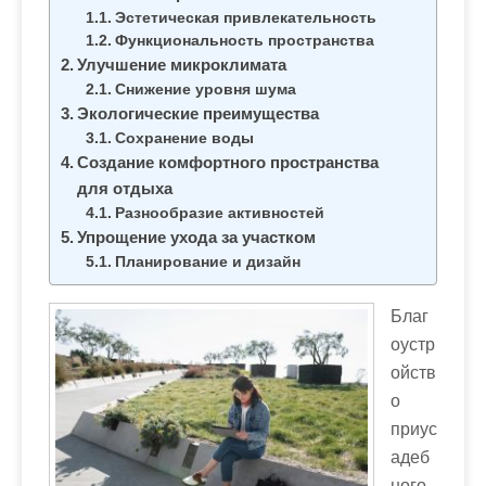
м
Эстетическая привлекательность
о
Функциональность пространства
м
Улучшение микроклимата
Снижение уровня шума
у
Экологические преимущества
Сохранение воды
Создание комфортного пространства
для отдыха
Разнообразие активностей
Упрощение ухода за участком
Планирование и дизайн
Благ
оустр
ойств
о
приус
адеб
ного