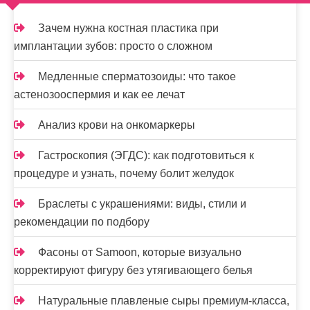
п
и
Зачем нужна костная пластика при
имплантации зубов: просто о сложном
с
я
Медленные сперматозоиды: что такое
астенозооспермия и как ее лечат
м
Анализ крови на онкомаркеры
Гастроскопия (ЭГДС): как подготовиться к
процедуре и узнать, почему болит желудок
Браслеты с украшениями: виды, стили и
рекомендации по подбору
Фасоны от Samoon, которые визуально
корректируют фигуру без утягивающего белья
Натуральные плавленые сыры премиум-класса,