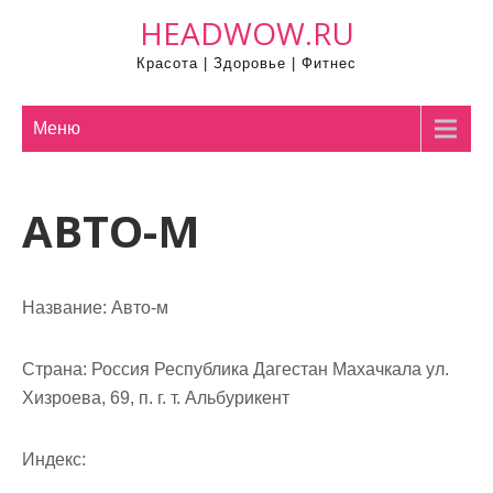
П
HEADWOW.RU
р
Красота | Здоровье | Фитнес
о
м
о
Меню
т
а
АВТО-М
т
ь
к
с
Название:
Авто-м
о
д
Страна:
Россия Республика Дагестан Махачкала ул.
е
Хизроева, 69, п. г. т. Альбурикент
р
ж
Индекс:
и