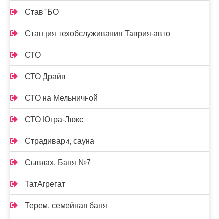
СтавГБО
Станция техобслуживания Таврия-авто
СТО
СТО Драйв
СТО на Мельничной
СТО Югра-Люкс
Страдивари, сауна
Сывлах, Баня №7
ТатАгрегат
Терем, семейная баня