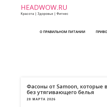
П
HEADWOW.RU
р
Красота | Здоровье | Фитнес
о
м
о
О ПРАВИЛЬНОМ ПИТАНИИ
ПРИВО
т
а
т
ь
к
с
о
д
е
Фасоны от Samoon, которые 
р
без утягивающего белья
ж
28 МАРТА 2026
и