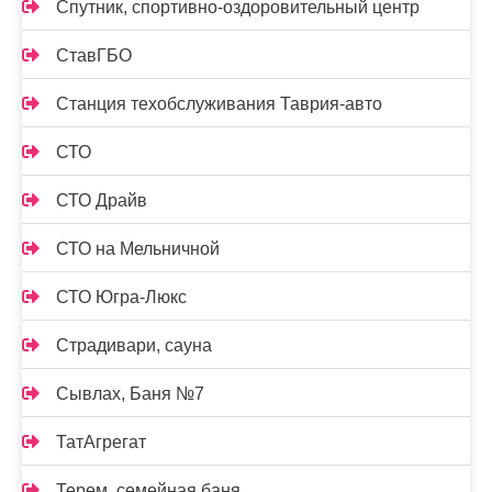
Спутник, спортивно-оздоровительный центр
СтавГБО
Станция техобслуживания Таврия-авто
СТО
СТО Драйв
СТО на Мельничной
СТО Югра-Люкс
Страдивари, сауна
Сывлах, Баня №7
ТатАгрегат
Терем, семейная баня