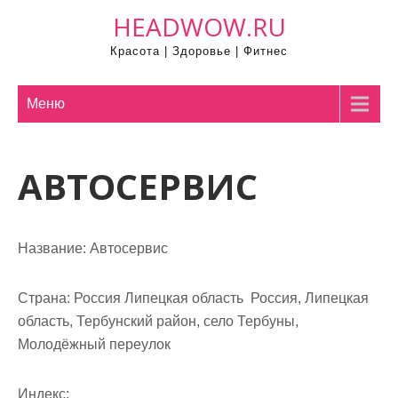
П
HEADWOW.RU
р
Красота | Здоровье | Фитнес
о
м
о
Меню
т
а
АВТОСЕРВИС
т
ь
к
с
Название:
Автосервис
о
д
Страна:
Россия Липецкая область Россия, Липецкая
е
область, Тербунский район, село Тербуны,
р
Молодёжный переулок
ж
и
Индекс: