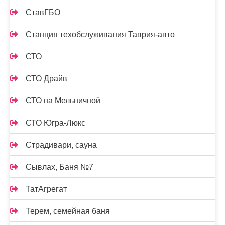
СтавГБО
Станция техобслуживания Таврия-авто
СТО
СТО Драйв
СТО на Мельничной
СТО Югра-Люкс
Страдивари, сауна
Сывлах, Баня №7
ТатАгрегат
Терем, семейная баня