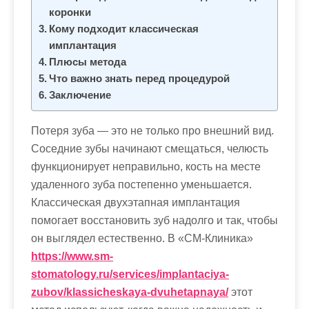
м
коронки
о
Кому подходит классическая
м
имплантация
у
Плюсы метода
Что важно знать перед процедурой
Заключение
Потеря зуба — это не только про внешний вид.
Соседние зубы начинают смещаться, челюсть
функционирует неправильно, кость на месте
удаленного зуба постепенно уменьшается.
Классическая двухэтапная имплантация
помогает восстановить зуб надолго и так, чтобы
он выглядел естественно. В «СМ-Клиника»
https://www.sm-
stomatology.ru/services/implantaciya-
zubov/klassicheskaya-dvuhetapnaya/
этот