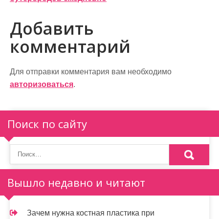
и
г
Добавить
а
комментарий
ц
и
Для отправки комментария вам необходимо
авторизоваться
.
я
п
Поиск по сайту
о
з
а
п
Вышло недавно и читают
и
Зачем нужна костная пластика при