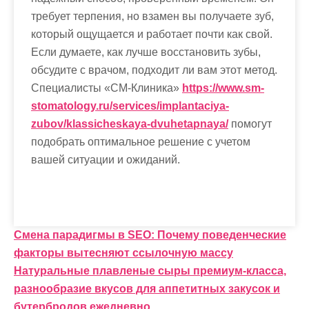
требует терпения, но взамен вы получаете зуб,
который ощущается и работает почти как свой.
Если думаете, как лучше восстановить зубы,
обсудите с врачом, подходит ли вам этот метод.
Специалисты «СМ-Клиника»
https://www.sm-
stomatology.ru/services/implantaciya-
zubov/klassicheskaya-dvuhetapnaya/
помогут
подобрать оптимальное решение с учетом
вашей ситуации и ожиданий.
Н
Смена парадигмы в SEO: Почему поведенческие
факторы вытесняют ссылочную массу
а
Натуральные плавленые сыры премиум-класса,
в
разнообразие вкусов для аппетитных закусок и
бутербродов ежедневно