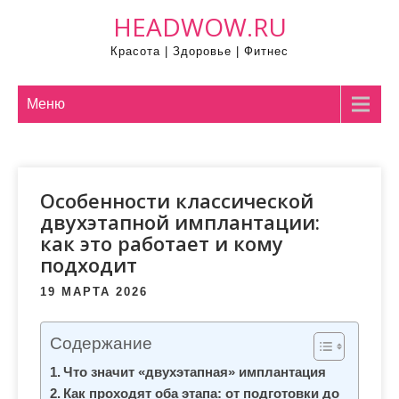
П
HEADWOW.RU
р
Красота | Здоровье | Фитнес
о
м
о
Меню
т
а
т
Особенности классической
ь
двухэтапной имплантации:
к
как это работает и кому
с
подходит
о
д
19 МАРТА 2026
е
р
Содержание
ж
Что значит «двухэтапная» имплантация
и
Как проходят оба этапа: от подготовки до