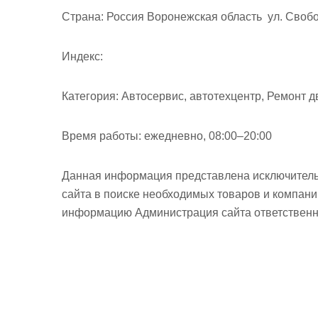
м
Страна:
Россия Воронежская область ул. Свобо
о
м
Индекс:
у
Категория:
Автосервис, автотехцентр, Ремонт 
Время работы:
ежедневно, 08:00–20:00
Данная информация представлена исключитель
сайта в поиске необходимых товаров и компан
информацию Администрация сайта ответственно