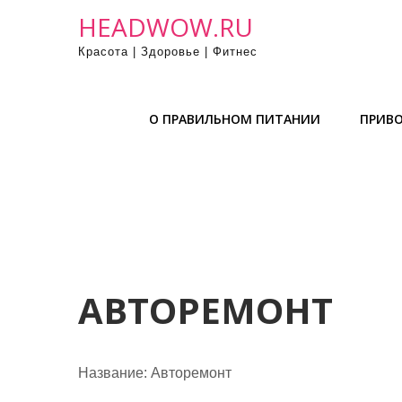
П
HEADWOW.RU
р
Красота | Здоровье | Фитнес
о
м
о
О ПРАВИЛЬНОМ ПИТАНИИ
ПРИВО
т
а
т
ь
к
с
о
д
АВТОРЕМОНТ
е
р
ж
Название:
Авторемонт
и