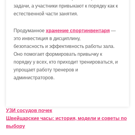
задачи, а участники привыкают к порядку как к
естественной части занятия.
Продуманное
хранение спортинвентаря
—
это инвестиция в дисциплину,
безопасность и эффективность работы зала.
Оно помогает формировать привычку к
порядку у всех, кто приходит тренироваться, и
упрощает работу тренеров и
администраторов.
Н
УЗИ сосудов почек
Швейцарские часы: история, модели и советы по
а
выбору
в