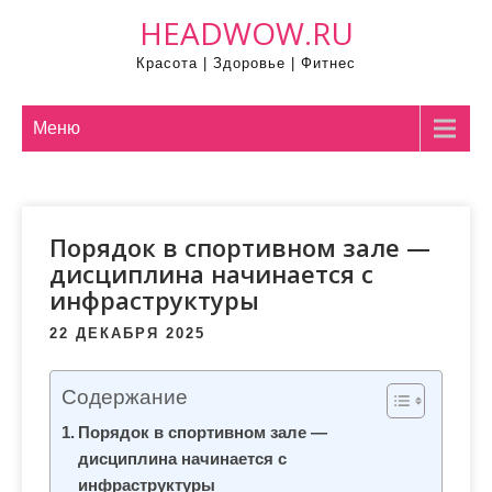
П
HEADWOW.RU
р
Красота | Здоровье | Фитнес
о
м
о
Меню
т
а
т
Порядок в спортивном зале —
ь
дисциплина начинается с
к
инфраструктуры
с
о
22 ДЕКАБРЯ 2025
д
е
Содержание
р
Порядок в спортивном зале —
ж
дисциплина начинается с
и
инфраструктуры