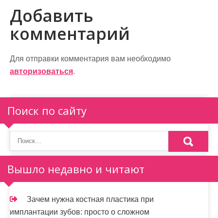
Добавить
и
комментарий
г
а
Для отправки комментария вам необходимо
ц
авторизоваться
.
и
я
Поиск по сайту
п
о
з
Вышло недавно и читают
а
п
Зачем нужна костная пластика при
и
имплантации зубов: просто о сложном