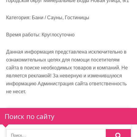
городской округ Минеральные Воды Новая улица, 9/1
м
о
Категория:
Бани / Сауны, Гостиницы
м
у
Время работы:
Круглосуточно
Данная информация представлена исключительно в
ознакомительных целях для помощи посетителям
сайта в поиске необходимых товаров и компаний. Не
является рекламой! За неверную и изменившуюся
информацию Администрация сайта ответственность
не несет.
Поиск по сайту