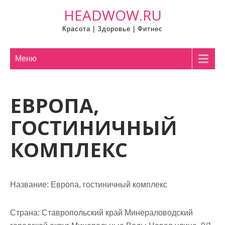
П
HEADWOW.RU
р
Красота | Здоровье | Фитнес
о
м
о
Меню
т
а
ЕВРОПА,
т
ь
ГОСТИНИЧНЫЙ
к
с
КОМПЛЕКС
о
д
е
Название:
Европа, гостиничный комплекс
р
ж
Страна:
Ставропольский край Минераловодский
и