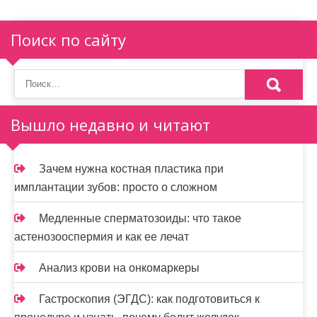
и
я
Поиск по сайту
п
о
з
Вышло недавно и читают
а
п
Зачем нужна костная пластика при
и
имплантации зубов: просто о сложном
с
Медленные сперматозоиды: что такое
я
астенозооспермия и как ее лечат
м
Анализ крови на онкомаркеры
Гастроскопия (ЭГДС): как подготовиться к