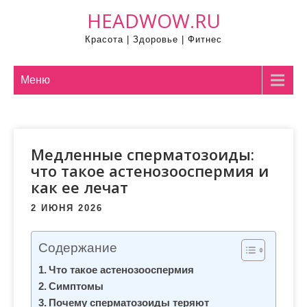
П
HEADWOW.RU
р
Красота | Здоровье | Фитнес
о
м
о
Меню
т
а
т
Медленные сперматозоиды:
ь
что такое астенозооспермия и
к
как ее лечат
с
о
2 ИЮНЯ 2026
д
е
Содержание
р
Что такое астенозооспермия
ж
Симптомы
и
Почему сперматозоиды теряют