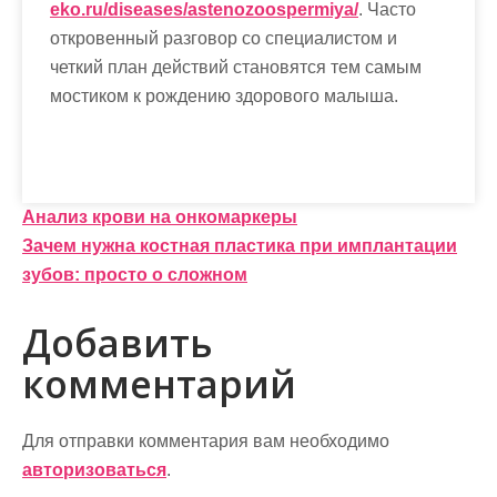
eko.ru/diseases/astenozoospermiya/
. Часто
откровенный разговор со специалистом и
четкий план действий становятся тем самым
мостиком к рождению здорового малыша.
Н
Анализ крови на онкомаркеры
Зачем нужна костная пластика при имплантации
а
зубов: просто о сложном
в
Добавить
и
комментарий
г
а
Для отправки комментария вам необходимо
ц
авторизоваться
.