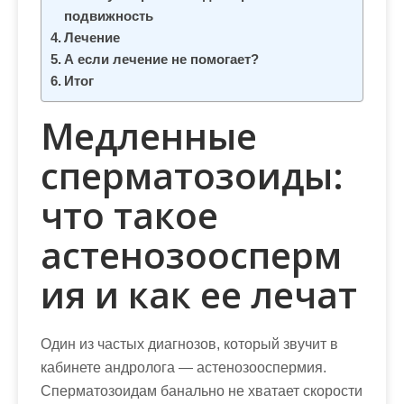
м
подвижность
о
Лечение
м
А если лечение не помогает?
у
Итог
Медленные
сперматозоиды:
что такое
астенозоосперм
ия и как ее лечат
Один из частых диагнозов, который звучит в
кабинете андролога — астенозооспермия.
Сперматозоидам банально не хватает скорости