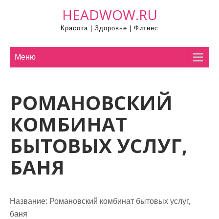
П
HEADWOW.RU
р
Красота | Здоровье | Фитнес
о
м
о
Меню
т
а
РОМАНОВСКИЙ
т
ь
КОМБИНАТ
к
с
БЫТОВЫХ УСЛУГ,
о
БАНЯ
д
е
р
ж
Название:
Романовский комбинат бытовых услуг,
и
баня