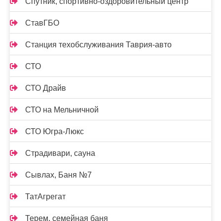
Спутник, спортивно-оздоровительный центр
СтавГБО
Станция техобслуживания Таврия-авто
СТО
СТО Драйв
СТО на Мельничной
СТО Югра-Люкс
Страдивари, сауна
Сывлах, Баня №7
ТатАгрегат
Терем, семейная баня