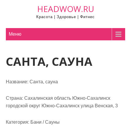
П
HEADWOW.RU
р
Красота | Здоровье | Фитнес
о
м
о
Меню
т
а
САНТА, САУНА
т
ь
к
с
Название:
Санта, сауна
о
д
Страна:
Сахалинская область Южно-Сахалинск
е
городской округ Южно-Сахалинск улица Венская, 3
р
ж
Категория:
Бани / Сауны
и