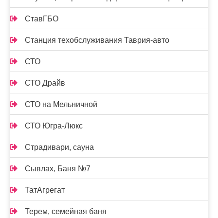
СтавГБО
Станция техобслуживания Таврия-авто
СТО
СТО Драйв
СТО на Мельничной
СТО Югра-Люкс
Страдивари, сауна
Сывлах, Баня №7
ТатАгрегат
Терем, семейная баня