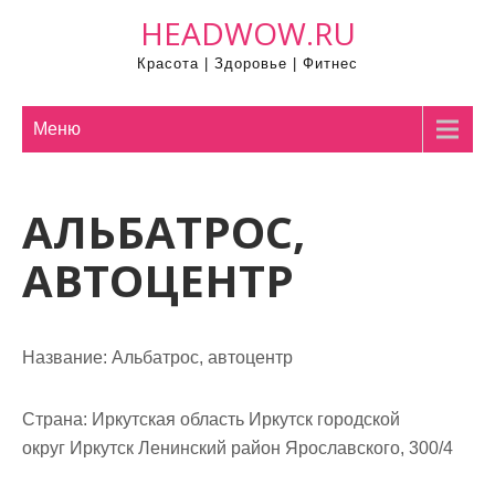
П
HEADWOW.RU
р
Красота | Здоровье | Фитнес
о
м
о
Меню
т
а
АЛЬБАТРОС,
т
ь
АВТОЦЕНТР
к
с
о
Название:
Альбатрос, автоцентр
д
е
р
Страна:
Иркутская область Иркутск городской
ж
округ Иркутск Ленинский район Ярославского, 300/4
и