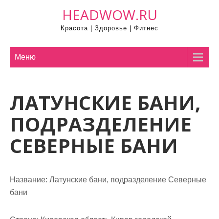
П
HEADWOW.RU
р
Красота | Здоровье | Фитнес
о
м
о
Меню
т
а
ЛАТУНСКИЕ БАНИ,
т
ь
ПОДРАЗДЕЛЕНИЕ
к
с
СЕВЕРНЫЕ БАНИ
о
д
е
Название:
Латунские бани, подразделение Северные
р
бани
ж
и