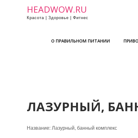
П
HEADWOW.RU
р
Красота | Здоровье | Фитнес
о
м
о
О ПРАВИЛЬНОМ ПИТАНИИ
ПРИВО
т
а
т
ь
к
с
о
д
ЛАЗУРНЫЙ, БАН
е
р
ж
Название:
Лазурный, банный комплекс
и