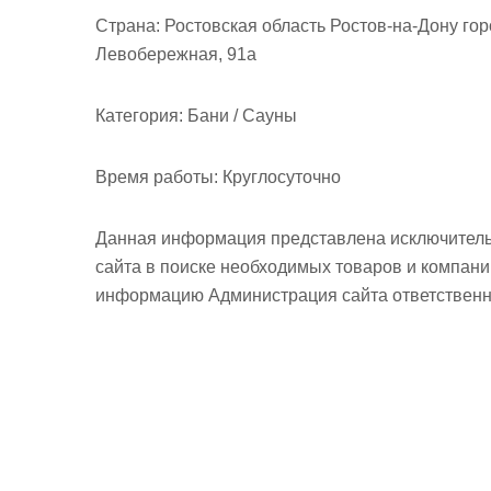
м
Страна:
Ростовская область Ростов-на-Дону гор
о
Левобережная, 91а
м
у
Категория:
Бани / Сауны
Время работы:
Круглосуточно
Данная информация представлена исключитель
сайта в поиске необходимых товаров и компан
информацию Администрация сайта ответственно