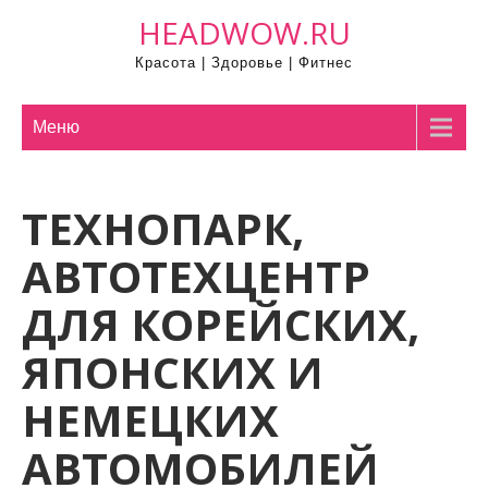
П
HEADWOW.RU
р
Красота | Здоровье | Фитнес
о
м
о
Меню
т
а
ТЕХНОПАРК,
т
ь
АВТОТЕХЦЕНТР
к
с
ДЛЯ КОРЕЙСКИХ,
о
ЯПОНСКИХ И
д
е
НЕМЕЦКИХ
р
ж
АВТОМОБИЛЕЙ
и