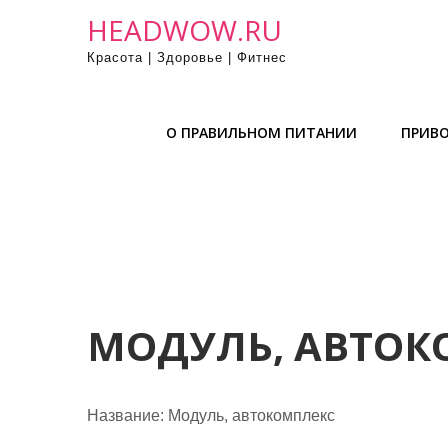
П
HEADWOW.RU
р
Красота | Здоровье | Фитнес
о
м
о
О ПРАВИЛЬНОМ ПИТАНИИ
ПРИВО
т
а
т
ь
к
с
о
д
МОДУЛЬ, АВТОК
е
р
ж
Название:
Модуль, автокомплекс
и