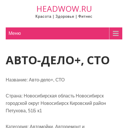
П
HEADWOW.RU
р
Красота | Здоровье | Фитнес
о
м
о
Меню
т
а
АВТО-ДЕЛО+, СТО
т
ь
к
с
Название:
Авто-дело+, СТО
о
д
Страна:
Новосибирская область Новосибирск
е
городской округ Новосибирск Кировский район
р
Петухова, 51Б к1
ж
и
Категория:
Автомойки, Авторемонт и