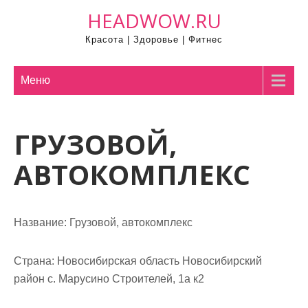
П
HEADWOW.RU
р
Красота | Здоровье | Фитнес
о
м
о
Меню
т
а
ГРУЗОВОЙ,
т
ь
АВТОКОМПЛЕКС
к
с
о
Название:
Грузовой, автокомплекс
д
е
р
Страна:
Новосибирская область Новосибирский
ж
район с. Марусино Строителей, 1а к2
и