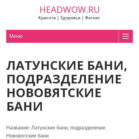
П
HEADWOW.RU
р
Красота | Здоровье | Фитнес
о
м
о
Меню
т
а
ЛАТУНСКИЕ БАНИ,
т
ь
ПОДРАЗДЕЛЕНИЕ
к
с
НОВОВЯТСКИЕ
о
БАНИ
д
е
р
ж
Название:
Латунские бани, подразделение
и
Нововятские бани