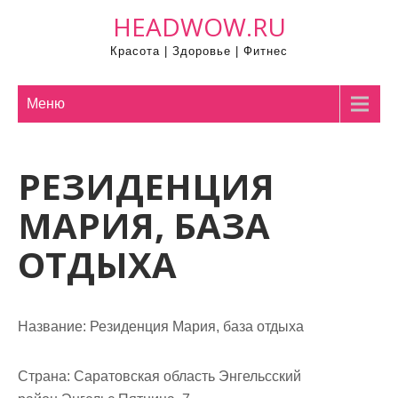
П
HEADWOW.RU
р
Красота | Здоровье | Фитнес
о
м
о
Меню
т
а
РЕЗИДЕНЦИЯ
т
ь
МАРИЯ, БАЗА
к
с
ОТДЫХА
о
д
е
Название:
Резиденция Мария, база отдыха
р
ж
Страна:
Саратовская область Энгельсский
и