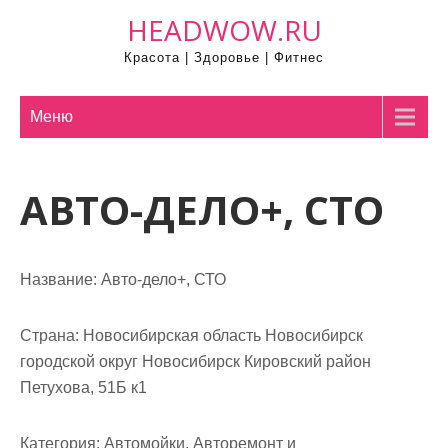
П
HEADWOW.RU
р
Красота | Здоровье | Фитнес
о
м
о
Меню
т
а
АВТО-ДЕЛО+, СТО
т
ь
к
с
Название:
Авто-дело+, СТО
о
д
Страна:
Новосибирская область Новосибирск
е
городской округ Новосибирск Кировский район
р
Петухова, 51Б к1
ж
и
Категория:
Автомойки, Авторемонт и