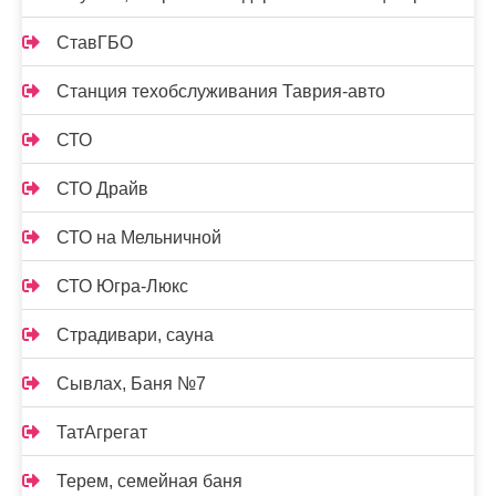
СтавГБО
Станция техобслуживания Таврия-авто
СТО
СТО Драйв
СТО на Мельничной
СТО Югра-Люкс
Страдивари, сауна
Сывлах, Баня №7
ТатАгрегат
Терем, семейная баня