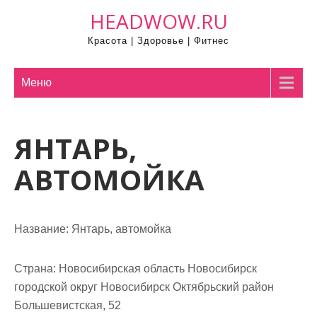
П
HEADWOW.RU
р
Красота | Здоровье | Фитнес
о
м
о
Меню
т
а
ЯНТАРЬ,
т
ь
АВТОМОЙКА
к
с
о
Название:
Янтарь, автомойка
д
е
р
Страна:
Новосибирская область Новосибирск
ж
городской округ Новосибирск Октябрьский район
и
Большевистская, 52