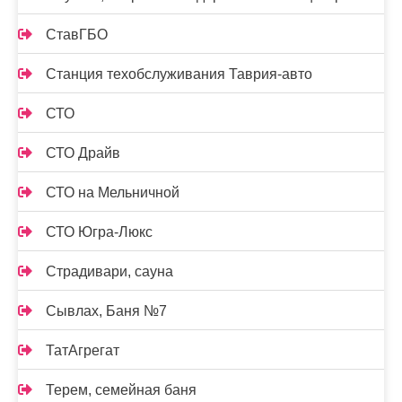
СтавГБО
Станция техобслуживания Таврия-авто
СТО
СТО Драйв
СТО на Мельничной
СТО Югра-Люкс
Страдивари, сауна
Сывлах, Баня №7
ТатАгрегат
Терем, семейная баня