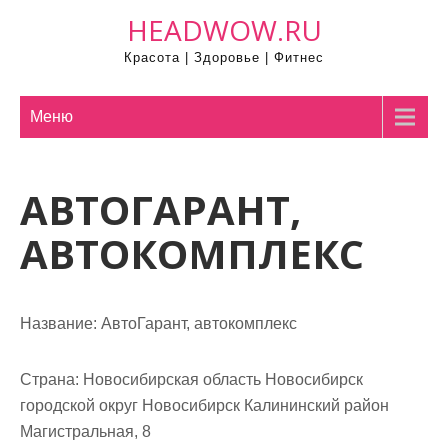
П
HEADWOW.RU
р
Красота | Здоровье | Фитнес
о
м
о
Меню
т
а
АВТОГАРАНТ,
т
ь
АВТОКОМПЛЕКС
к
с
о
Название:
АвтоГарант, автокомплекс
д
е
р
Страна:
Новосибирская область Новосибирск
ж
городской округ Новосибирск Калининский район
и
Магистральная, 8