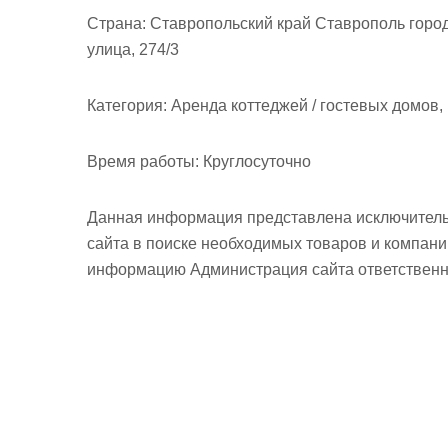
м
Страна:
Ставропольский край Ставрополь город
о
улица, 274/3
м
у
Категория:
Аренда коттеджей / гостевых домов,
Время работы:
Круглосуточно
Данная информация представлена исключитель
сайта в поиске необходимых товаров и компан
информацию Администрация сайта ответственно