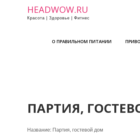
П
HEADWOW.RU
р
Красота | Здоровье | Фитнес
о
м
о
О ПРАВИЛЬНОМ ПИТАНИИ
ПРИВО
т
а
т
ь
к
с
о
д
ПАРТИЯ, ГОСТЕ
е
р
ж
Название:
Партия, гостевой дом
и