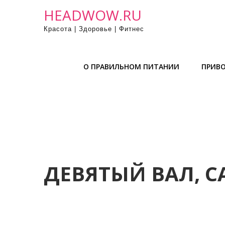
П
HEADWOW.RU
р
Красота | Здоровье | Фитнес
о
м
о
О ПРАВИЛЬНОМ ПИТАНИИ
ПРИВО
т
а
т
ь
к
с
о
д
ДЕВЯТЫЙ ВАЛ, С
е
р
ж
и