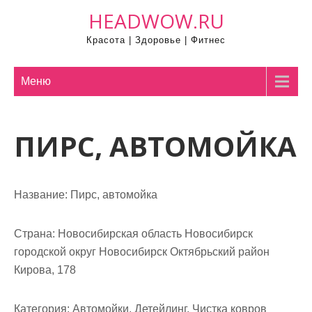
П
HEADWOW.RU
р
Красота | Здоровье | Фитнес
о
м
о
Меню
т
а
ПИРС, АВТОМОЙКА
т
ь
к
с
Название:
Пирс, автомойка
о
д
Страна:
Новосибирская область Новосибирск
е
городской округ Новосибирск Октябрьский район
р
Кирова, 178
ж
и
Категория:
Автомойки, Детейлинг, Чистка ковров