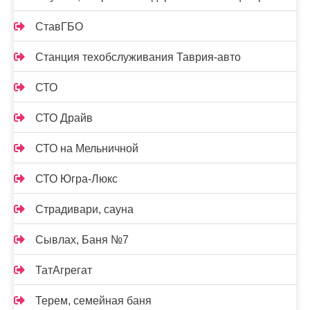
СтавГБО
Станция техобслуживания Таврия-авто
СТО
СТО Драйв
СТО на Мельничной
СТО Югра-Люкс
Страдивари, сауна
Сывлах, Баня №7
ТатАгрегат
Терем, семейная баня