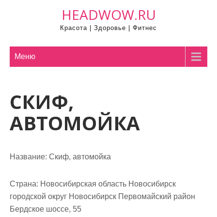
П
HEADWOW.RU
р
Красота | Здоровье | Фитнес
о
м
о
Меню
т
а
СКИФ,
т
ь
АВТОМОЙКА
к
с
о
Название:
Скиф, автомойка
д
е
р
Страна:
Новосибирская область Новосибирск
ж
городской округ Новосибирск Первомайский район
и
Бердское шоссе, 55