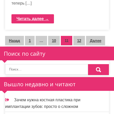
теперь […]
Читать далее →
П
Назад
1
…
10
11
12
Далее
а
Поиск по сайту
г
и
н
Вышло недавно и читают
а
ц
Зачем нужна костная пластика при
и
имплантации зубов: просто о сложном