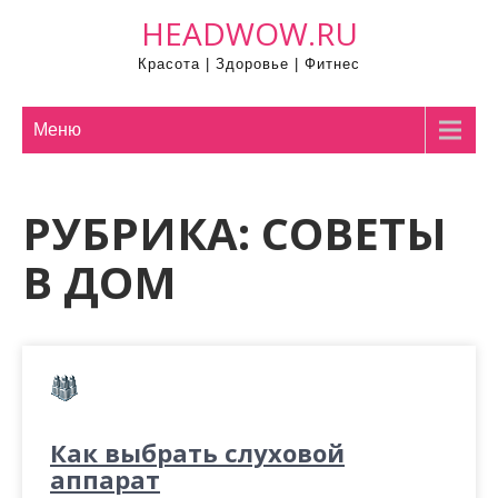
П
HEADWOW.RU
р
Красота | Здоровье | Фитнес
о
м
о
Меню
т
а
РУБРИКА:
СОВЕТЫ
т
ь
В ДОМ
к
с
о
д
е
р
Как выбрать слуховой
ж
аппарат
и