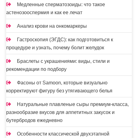
я
Медленные сперматозоиды: что такое
з
астенозооспермия и как ее лечат
а
Анализ крови на онкомаркеры
п
Гастроскопия (ЭГДС): как подготовиться к
и
процедуре и узнать, почему болит желудок
с
Браслеты с украшениями: виды, стили и
е
рекомендации по подбору
й
Фасоны от Samoon, которые визуально
корректируют фигуру без утягивающего белья
Натуральные плавленые сыры премиум-класса,
разнообразие вкусов для аппетитных закусок и
бутербродов ежедневно
Особенности классической двухэтапной