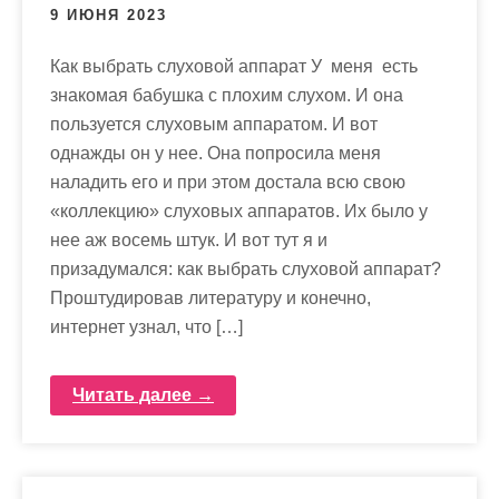
м
9 ИЮНЯ 2023
о
м
Как выбрать слуховой аппарат У меня есть
у
знакомая бабушка с плохим слухом. И она
пользуется слуховым аппаратом. И вот
однажды он у нее. Она попросила меня
наладить его и при этом достала всю свою
«коллекцию» слуховых аппаратов. Их было у
нее аж восемь штук. И вот тут я и
призадумался: как выбрать слуховой аппарат?
Проштудировав литературу и конечно,
интернет узнал, что […]
Читать далее →