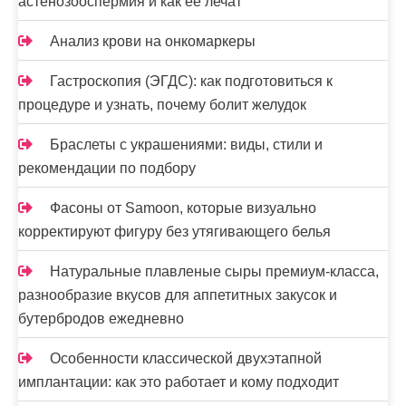
астенозооспермия и как ее лечат
с
Анализ крови на онкомаркеры
я
м
Гастроскопия (ЭГДС): как подготовиться к
процедуре и узнать, почему болит желудок
Браслеты с украшениями: виды, стили и
рекомендации по подбору
Фасоны от Samoon, которые визуально
корректируют фигуру без утягивающего белья
Натуральные плавленые сыры премиум-класса,
разнообразие вкусов для аппетитных закусок и
бутербродов ежедневно
Особенности классической двухэтапной
имплантации: как это работает и кому подходит