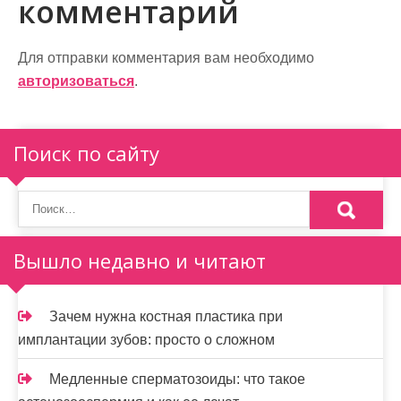
комментарий
и
г
Для отправки комментария вам необходимо
а
авторизоваться
.
ц
Поиск по сайту
и
я
п
о
Вышло недавно и читают
з
а
Зачем нужна костная пластика при
имплантации зубов: просто о сложном
п
и
Медленные сперматозоиды: что такое