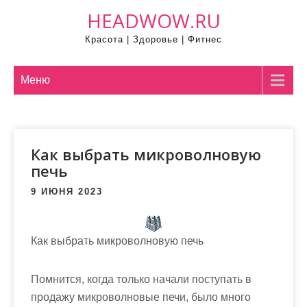
П
HEADWOW.RU
р
Красота | Здоровье | Фитнес
о
м
о
Меню
т
а
т
Как выбрать микроволновую
ь
печь
к
с
9 ИЮНЯ 2023
о
д
е
Как выбрать микроволновую печь
р
ж
Помнится, когда только начали поступать в
и
продажу микроволновые печи, было много