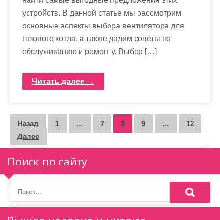
найти самые выгодные предложения этих
устройств. В данной статье мы рассмотрим
основные аспекты выбора вентилятора для
газового котла, а также дадим советы по
обслуживанию и ремонту. Выбор […]
Читать далее →
П
Назад
1
…
7
8
9
…
12
Далее
а
г
Поиск по сайту
и
н
а
Вышло недавно и читают