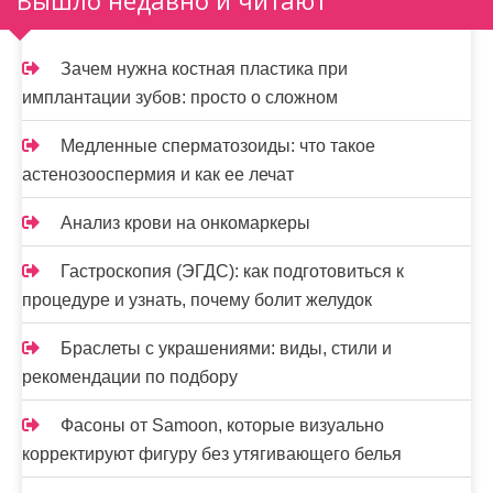
ц
и
Зачем нужна костная пластика при
имплантации зубов: просто о сложном
я
з
Медленные сперматозоиды: что такое
астенозооспермия и как ее лечат
а
п
Анализ крови на онкомаркеры
и
Гастроскопия (ЭГДС): как подготовиться к
процедуре и узнать, почему болит желудок
с
е
Браслеты с украшениями: виды, стили и
рекомендации по подбору
й
Фасоны от Samoon, которые визуально
корректируют фигуру без утягивающего белья