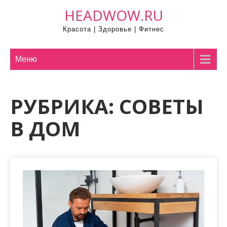
П
HEADWOW.RU
р
Красота | Здоровье | Фитнес
о
м
о
Меню
т
а
РУБРИКА:
СОВЕТЫ
т
ь
В ДОМ
к
с
о
д
е
р
ж
и