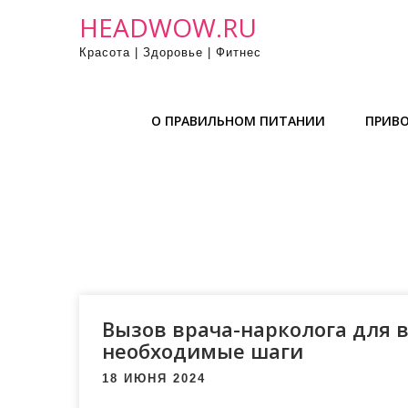
П
HEADWOW.RU
р
Красота | Здоровье | Фитнес
о
м
о
О ПРАВИЛЬНОМ ПИТАНИИ
ПРИВО
т
а
т
ь
к
с
о
д
е
Вызов врача-нарколога для в
р
необходимые шаги
ж
18 ИЮНЯ 2024
и