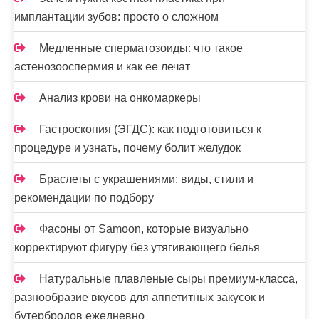
и
имплантации зубов: просто о сложном
я
Медленные сперматозоиды: что такое
з
астенозооспермия и как ее лечат
а
Анализ крови на онкомаркеры
п
Гастроскопия (ЭГДС): как подготовиться к
и
процедуре и узнать, почему болит желудок
с
Браслеты с украшениями: виды, стили и
е
рекомендации по подбору
й
Фасоны от Samoon, которые визуально
корректируют фигуру без утягивающего белья
Натуральные плавленые сыры премиум-класса,
разнообразие вкусов для аппетитных закусок и
бутербродов ежедневно