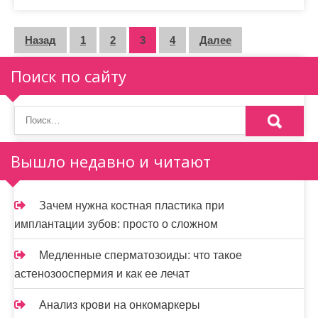
П
Назад
1
2
3
4
Далее
а
Поиск по сайту
г
и
н
Вышло недавно и читают
а
ц
Зачем нужна костная пластика при
и
имплантации зубов: просто о сложном
я
Медленные сперматозоиды: что такое
з
астенозооспермия и как ее лечат
а
Анализ крови на онкомаркеры