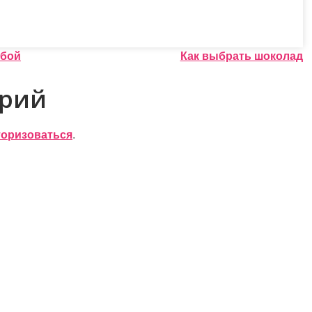
обой
Как выбрать шоколад
арий
торизоваться
.