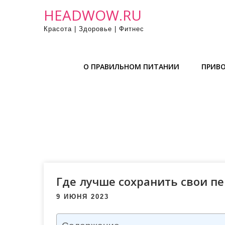
П
HEADWOW.RU
р
Красота | Здоровье | Фитнес
о
м
о
О ПРАВИЛЬНОМ ПИТАНИИ
ПРИВО
т
а
т
ь
к
с
о
д
е
Где лучше сохранить свои п
р
9 ИЮНЯ 2023
ж
и