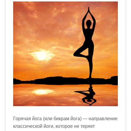
м
о
м
у
Горячая йога (или бикрам йога) — направление
классической йоги, которое не теряет