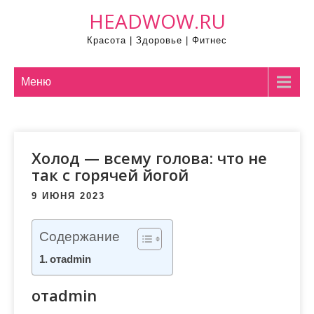
П
HEADWOW.RU
р
Красота | Здоровье | Фитнес
о
м
о
Меню
т
а
т
Холод — всему голова: что не
ь
так с горячей йогой
к
с
9 ИЮНЯ 2023
о
д
Содержание
е
отadmin
р
ж
отadmin
и