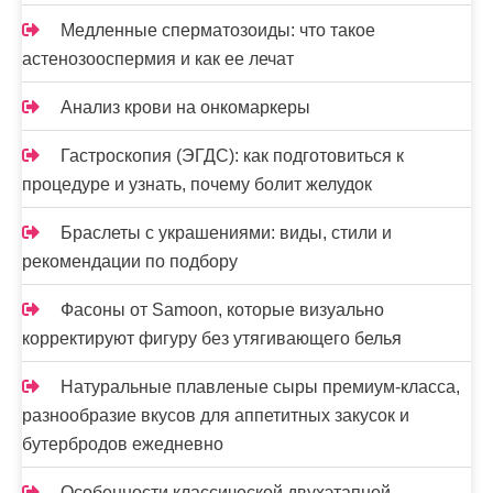
и
Медленные сперматозоиды: что такое
с
астенозооспермия и как ее лечат
я
Анализ крови на онкомаркеры
м
Гастроскопия (ЭГДС): как подготовиться к
процедуре и узнать, почему болит желудок
Браслеты с украшениями: виды, стили и
рекомендации по подбору
Фасоны от Samoon, которые визуально
корректируют фигуру без утягивающего белья
Натуральные плавленые сыры премиум-класса,
разнообразие вкусов для аппетитных закусок и
бутербродов ежедневно
Особенности классической двухэтапной