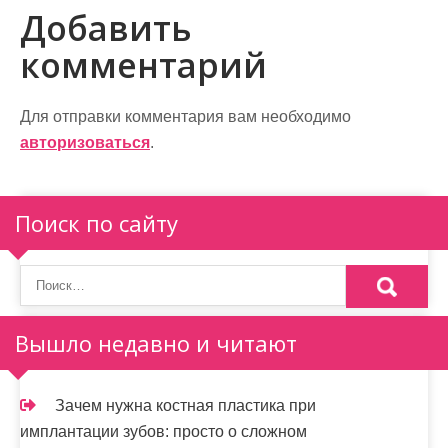
в
Добавить
и
комментарий
г
а
Для отправки комментария вам необходимо
авторизоваться
.
ц
и
Поиск по сайту
я
п
о
Вышло недавно и читают
з
а
Зачем нужна костная пластика при
п
имплантации зубов: просто о сложном