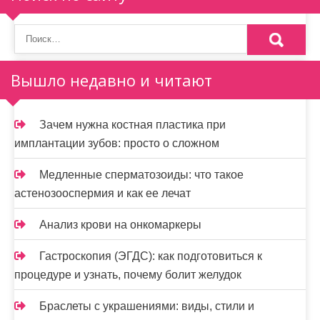
о
з
а
Вышло недавно и читают
п
и
Зачем нужна костная пластика при
имплантации зубов: просто о сложном
с
я
Медленные сперматозоиды: что такое
астенозооспермия и как ее лечат
м
Анализ крови на онкомаркеры
Гастроскопия (ЭГДС): как подготовиться к
процедуре и узнать, почему болит желудок
Браслеты с украшениями: виды, стили и