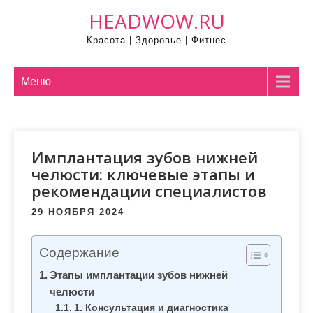
П
HEADWOW.RU
р
Красота | Здоровье | Фитнес
о
м
о
Меню
т
а
т
Имплантация зубов нижней
ь
челюсти: ключевые этапы и
к
рекомендации специалистов
с
о
29 НОЯБРЯ 2024
д
е
Содержание
р
Этапы имплантации зубов нижней
ж
челюсти
и
1. Консультация и диагностика