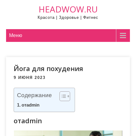
П
HEADWOW.RU
р
Красота | Здоровье | Фитнес
о
м
о
Меню
т
а
т
Йога для похудения
ь
к
9 ИЮНЯ 2023
с
о
Содержание
д
отadmin
е
р
отadmin
ж
и