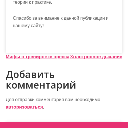
теории к практике.
Спасибо за внимание к данной публикации и
нашему сайту!
Н
Мифы о тренировке пресса
Холотропное дыхание
а
Добавить
в
комментарий
и
г
Для отправки комментария вам необходимо
а
авторизоваться
.
ц