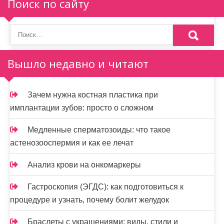
Поиск по сайту
и
я
п
о
Вышло недавно и читают
з
а
Зачем нужна костная пластика при
имплантации зубов: просто о сложном
п
и
Медленные сперматозоиды: что такое
астенозооспермия и как ее лечат
с
Анализ крови на онкомаркеры
я
м
Гастроскопия (ЭГДС): как подготовиться к
процедуре и узнать, почему болит желудок
Браслеты с украшениями: виды, стили и